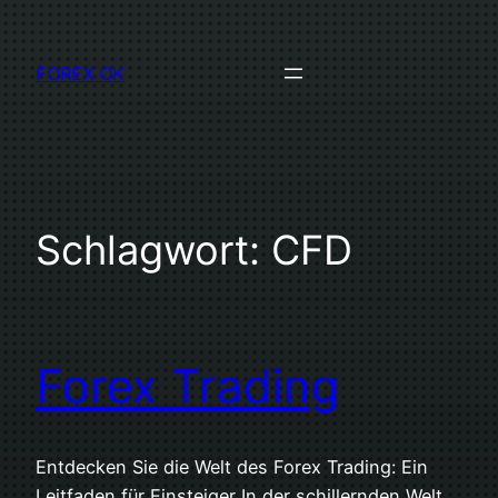
Direkt
zum
FOREX OK
Inhalt
wechseln
Schlagwort:
CFD
Forex Trading
Entdecken Sie die Welt des Forex Trading: Ein
Leitfaden für Einsteiger In der schillernden Welt