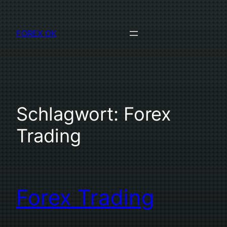
Direkt
zum
FOREX OK
Inhalt
wechseln
Schlagwort:
Forex
Trading
Forex Trading